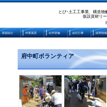
とび･土工工事業、構造物
仮設資材リー
実績紹介
作業風景
社外研修
会社行事
採用情報
府中町ボランティア