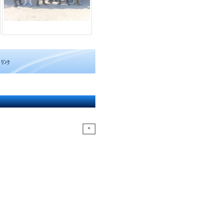
ﾘﾝｸ
＊